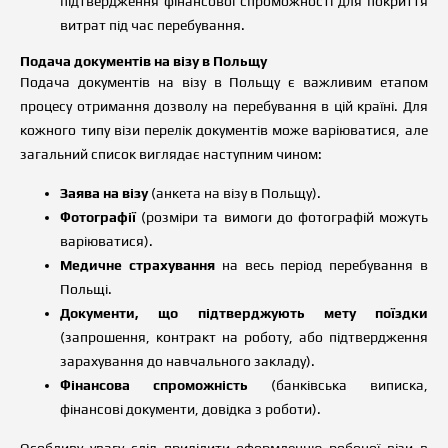
підтвердження фінансової спроможності для покриття
витрат під час перебування.
Подача документів на візу в Польщу
Подача документів на візу в Польщу є важливим етапом
процесу отримання дозволу на перебування в цій країні. Для
кожного типу візи перелік документів може варіюватися, але
загальний список виглядає наступним чином:
Заява на візу
(анкета на візу в Польщу).
Фотографії
(розміри та вимоги до фотографій можуть
варіюватися).
Медичне страхування
на весь період перебування в
Польщі.
Документи, що підтверджують мету поїздки
(запрошення, контракт на роботу, або підтвердження
зарахування до навчального закладу).
Фінансова спроможність
(банківська виписка,
фінансові документи, довідка з роботи).