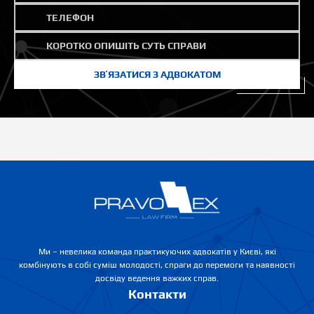
Ми – невелика команда практикуючих адвокатів у Києві, які
комбінують в собі суміш молодості, спраги до перемоги та наявності
досвіду ведення важких справ.
Контакти