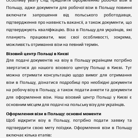
Особливу увагу слід приділити оформленню робочої візи в
Польщу, адже документи для робочої візи в Польщу повинні
включати запрошення від польського роботодавця,
підтвердження про наявність вакансії, а також документи, що
підтверджують кваліфікацію. Віза в Польщу для українців, які
планують працювати, має свої особливості, зокрема,
можливість отримання візи на певний термін.
Візовий центр Польщі в Києві
Для подачі документів на візу в Польщу українцям потрібно
звертатися до нашого візового центру Польщі в Києві. Тут
можна отримати консультацію щодо вимог для отримання
візи в Польщу, дізнатися подробиці про необхідні документи
на робочу візу в Польщу, а також подати анкети та документи
для оформлення візи. Наш візовий центр Польщі у Києві є
основним місцем для подачі на польську візу для українців.
Оформлення візи в Польщу: основні моменти
Щоб відкрити візу в Польщу, потрібно подати заявку та
підтвердити свою мету поїздки. Оформлення візи в Польщу
включає кілька етапів: