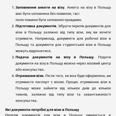
Заповнення анкети на візу
. Анкета на візу в Польщу
має бути заповнена без помилок, і всі
поля повинні бути заповнені правдиво.
Підготовка документів
. Зібрати перелік документів для
візи в Польщу залежно від типу візи, яку ви хочете
отримати. Наприклад, документи для робочої візи в
Польщу та документи для студентської візи в Польщу
можуть відрізнятися.
Подача документів на візу в Польщу
. Подати
документи на візу в Польщу можна через візовий центр
або консульство.
Отримання візи
. Після того, як віза буде оформлена, ви
отримаєте паспорт з візою. Процес отримання візи в
Польщу може зайняти від кількох днів до кількох
тижнів, залежно від типу візи та завантаженості
консульства.
Які документи потрібні для візи в Польщу
Перелік документів для візи в Польщу змінюється в