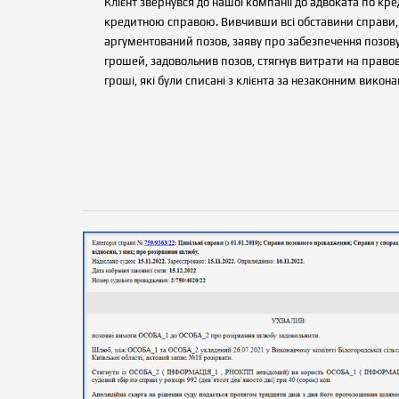
Клієнт звернувся до нашої компанії до адвоката по к
кредитною справою. Вивчивши всі обставини справи, 
аргументований позов, заяву про забезпечення позову 
грошей, задовольнив позов, стягнув витрати на правову
гроші, які були списані з клієнта за незаконним викон