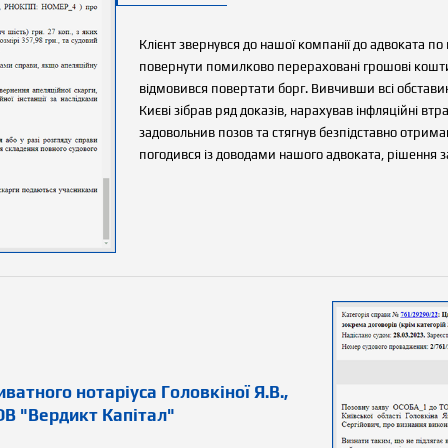
Клієнт звернувся до нашої компанії до адвоката п
повернути помилково перераховані грошові кошти
відмовився повертати борг. Вивчивши всі обстави
Києві зібрав ряд доказів, нарахував інфляційні вт
задовольнив позов та стягнув безпідставно отрима
погодився із доводами нашого адвоката, рішення з
атного нотаріуса Головкіної Я.В.,
В "Вердикт Капітал"