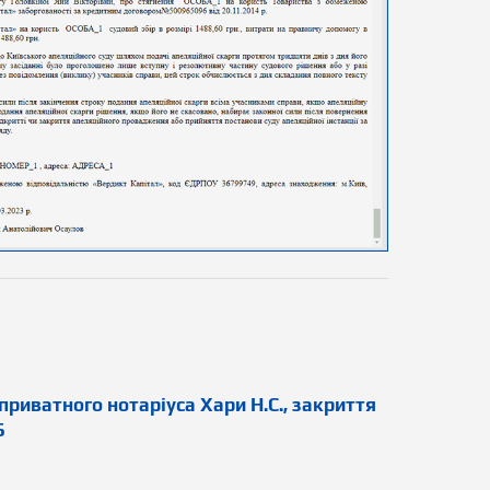
риватного нотаріуса Хари Н.С., закриття
Б