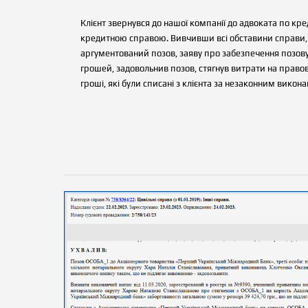
Клієнт звернувся до нашої компанії до адвоката по к
кредитною справою. Вивчивши всі обставини справи, 
аргументований позов, заяву про забезпечення позову 
грошей, задовольнив позов, стягнув витрати на правову
гроші, які були списані з клієнта за незаконним викон