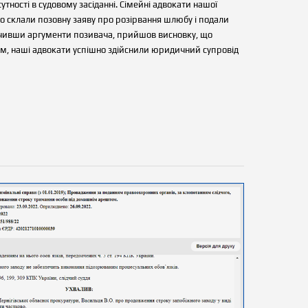
утності в судовому засіданні. Сімейні адвокати нашої
но склали позовну заяву про розірвання шлюбу і подали
вивчивши аргументи позивача, прийшов висновку, що
м, наші адвокати успішно здійснили юридичний супровід