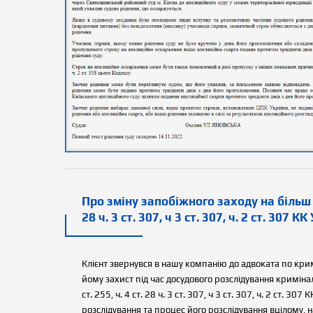
Про зміну запобіжного заходу на більш м'як
28 ч. 3 ст. 307, ч 3 ст. 307, ч. 2 ст. 307 К
Клієнт звернувся в нашу компанію до адвоката по кри
йому захист під час досудового розслідування криміналь
ст. 255, ч. 4 ст. 28 ч. 3 ст. 307, ч 3 ст. 307, ч. 2 ст. 
розслідування та процес його розслідування вцілому,