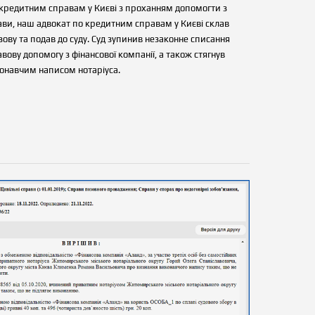
о кредитним справам у Києві з проханням допомогти з
ви, наш адвокат по кредитним справам у Києві склав
ову та подав до суду. Суд зупинив незаконне списання
вову допомогу з фінансової компанії, а також стягнув
иконавчим написом нотаріуса.