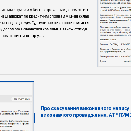
редитним справам у Києві з проханням допомогти з
наш адвокат по кредитним справам у Києві склав
та подав до суду. Суд зупинив незаконне списання
 допомогу з фінансової компанії, а також стягнув
авчим написом нотаріуса.
Про скасування виконавчого напису п
виконавчого провадження. АТ "ПУМ