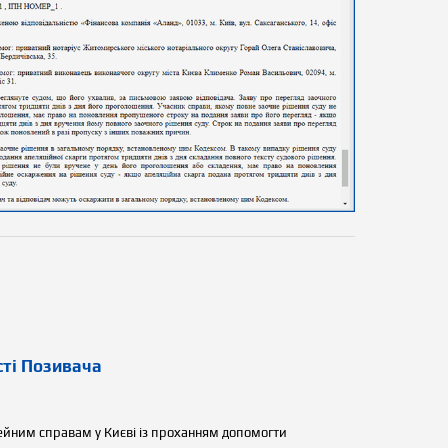
сті Позивача
мейним справам у Києві із проханням допомогти