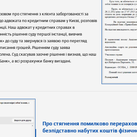
зовом про стягнення з клієнта заборгованості за
 до адвоката по кредитним справам у Києві, розповів
нції. Наш адвокат у кредитних справах в
нність рішення суду першої інстанції, вивчив
» до суду та звернувся із заявою про перегляд
списання грошей. Рішенням суду заява
олена. Суд скасував заочне рішення і визнав, що наш
анк», а всі розрахунки банку вигадані.
Про стягнення помилково перерахова
безпідставно набутих коштів фізич