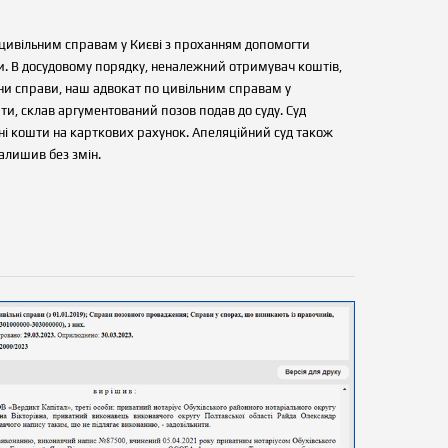
о цивільним справам у Києві з проханням допомогти
. В досудовому порядку, неналежний отримувач коштів,
ни справи, наш адвокат по цивільним справам у
рати, склав аргументований позов подав до суду. Суд
ні кошти на карткових рахунок. Апеляційний суд також
алишив без змін.