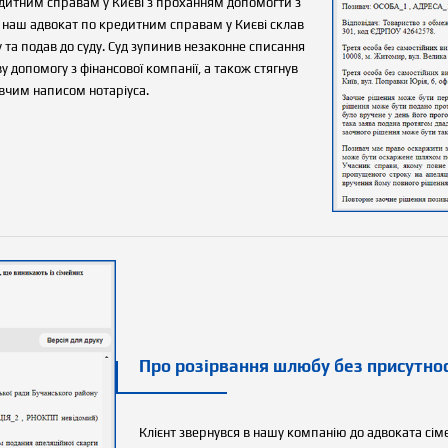
редитним справам у Києві з проханням допомогти з
наш адвокат по кредитним справам у Києві склав
та подав до суду. Суд зупинив незаконне списання
 допомогу з фінансової компанії, а також стягнув
авчим написом нотаріуса.
Про розірвання шлюбу без присутно
Клієнт звернувся в нашу компанію до адвоката сі