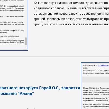
Клієнт звернувся до нашої компанії до адвоката п
кредитною справою. Вивчивши всі обставини спра
аргументований позов, заяву про забезпечення поз
грошей, задовольнив позов, стягнув витрати на пра
гроші, які були списані з клієнта за незаконним в
ватного нотаріуса Горай О.С., закриття
компанія "Аланд"