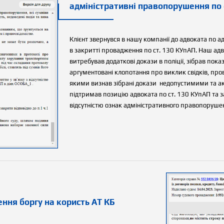
адміністративні правопорушення по 
Клієнт звернувся в нашу компанії до адвоката по 
в закритті провадження по ст. 130 КУпАП. Наш адв
витребував додаткові докази в поліції, зібрав показ
аргументовані клопотання про виклик свідків, пров
якими визнав зібрані докази недопустимими та акт
підтримав позицію адвоката по ст. 130 КУпАП та з
відсутністю ознак адміністративного правопоруше
ення боргу на користь АТ КБ