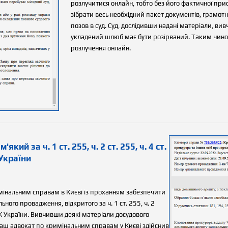
розлучитися онлайн, тобто без його фактичної прис
зібрати весь необхідний пакет документів, грамот
позов в суд. Суд, дослідивши надані матеріали, 
укладений шлюб має бути розірваний. Таким чино
розлучення онлайн.
ий за ч. 1 ст. 255, ч. 2 ст. 255, ч. 4 ст.
К України
мінальним справам в Києві із проханням забезпечити
ного провадження, відкритого за ч. 1 ст. 255, ч. 2
307 КК України. Вивчивши деякі матеріали досудового
 наш адвокат по кримінальним справам у Києві здійснив