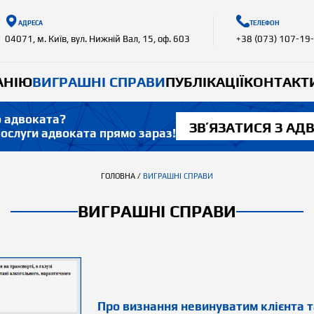
АДРЕСА
ТЕЛЕФОН
04071, м. Київ, вул. Нижній Вал, 15, оф. 603
+38 (073) 107-19
АНІЮ
ВИГРАШНІ СПРАВИ
ПУБЛІКАЦІЇ
КОНТАКТ
о адвоката?
ЗВʼЯЗАТИСЯ З А
ослуги адвоката прямо зараз!
ГОЛОВНА
/
ВИГРАШНІ СПРАВИ
ВИГРАШНІ СПРАВИ
Про визнання невинуватим клієнта т