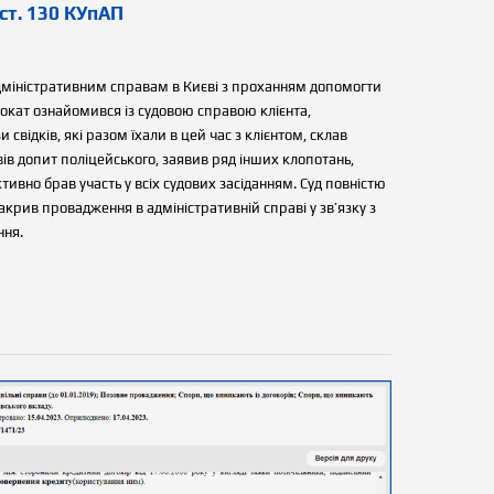
ст. 130 КУпАП
адміністративним справам в Києві з проханням допомогти
окат ознайомився із судовою справою клієнта,
и свідків, які разом їхали в цей час з клієнтом, склав
ів допит поліцейського, заявив ряд інших клопотань,
ивно брав участь у всіх судових засіданням. Суд повністю
акрив провадження в адміністративній справі у зв’язку з
ння.