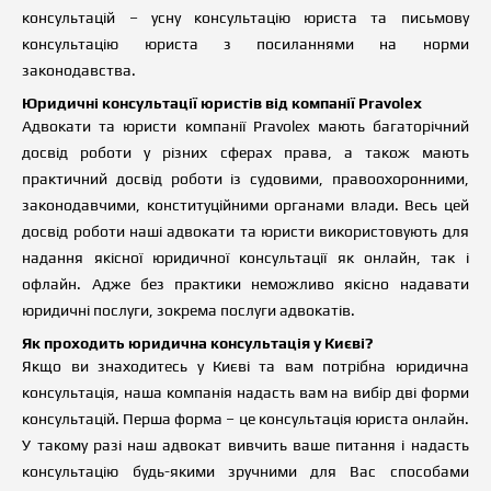
консультацій – усну консультацію юриста та письмову
консультацію юриста з посиланнями на норми
законодавства.
Юридичні к
онсультації юристів
від компанії
Pravolex
Адвокати та юристи компанії Pravolex мають багаторічний
досвід роботи у різних сферах права, а також мають
практичний досвід роботи із судовими, правоохоронними,
законодавчими, конституційними органами влади. Весь цей
досвід роботи наші адвокати та юристи використовують для
надання якісної юридичної консультації як онлайн, так і
офлайн. Адже без практики неможливо якісно надавати
юридичні послуги, зокрема послуги адвокатів.
Я
к проходить юридична консультація у Києві?
Якщо
в
и знаходитесь у Києві та
в
ам потрібна юридична
консультація, наша компанія надасть
в
ам на вибір дві форми
консультацій. Перша форма – це консультація юриста онлайн.
У такому разі наш адвокат вивчить ваше питання і надасть
консультацію будь-якими зручними для Вас способами