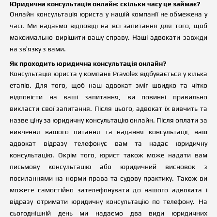
Юридична консультація онлайн: скільки часу це займає?
Онлайн консультація юриста у нашій компанії не обмежена у
часі. Ми надаємо відповіді на всі запитання для того, щоб
максимально вирішити вашу справу. Наші адвокати завжди
на звʼязку з вами.
Як проходить юридична консультація
онлайн
?
Консультація юриста у компанії Pravolex відбувається у кілька
етапів. Для того, щоб наш адвокат зміг швидко та чітко
відповісти на
в
аші запитання,
в
и повинні правильно
викласти свої запитання. Після цього, адвокат їх вивчить та
назве ціну за юридичну консультацію онлайн. Після оплати за
вивчення
в
ашого питання та надання консультації, наш
адвокат відразу телефонує вам та надає юридичну
консультацію. Окрім того, юрист також може надати вам
письмову консультацію або юридичний висновок з
посиланнями на норми права та судову практику. Також ви
можете самостійно зателефонувати до нашого адвоката і
відразу отримати юридичну консультацію по телефону. На
сьогоднішній день ми надаємо два види юридичних