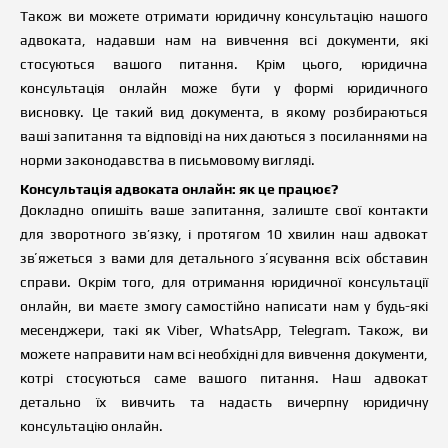
Також
в
и можете отримати юридичну консультацію нашого
адвоката, надавши нам на вивчення всі документи, які
стосуються
в
ашого питання.
К
рім цього, юридична
консультація онлайн може бути у формі
ю
ридичного
висновку. Це такий вид документа, в якому розбираються
в
аші запитання та відповіді на них даються з посиланнями на
норми законодавства в письмовому вигляді
.
Консультація адвоката онлайн: як це працює?
Докладно опишіть ваше запитання, залиште свої контакти
для зворотного зв’язку, і протягом 10 хвилин наш адвокат
звʼяжеться з вами для детального зʼясування всіх обставин
справи. Окрім того, для отримання юридичної консультації
онлайн, ви маєте змогу самостійно написати нам у будь-які
месенджери, такі як Viber, WhatsApp, Telegram. Також, ви
можете направити нам всі необхідні для вивчення документи,
котрі стосуються саме вашого питання. Наш адвокат
детально їх вивчить та надасть вичерпну юридичну
консультацію онлайн.