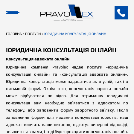
ГОЛОВНА
/
ПОСЛУГИ
/
ЮРИДИЧНА КОНСУЛЬТАЦІЯ ОНЛАЙН
ЮРИДИЧНА КОНСУЛЬТАЦІЯ ОНЛАЙН
Консультація адвоката онлайн
Юридична компанія Pravolex надає послуги «юридична
консультація онлайн» та «консультація адвоката онлайн».
Юридична консультація може надаватися як в усній, так і в
письмовій формі. Окрім того, консультація юриста онлайн
може відбуватися по відео.
Для отримання юридичної
консультації вам необхідно
звʼязатися з адвокатом по
телефону, або заповнити форму зворотного звʼязку.
Після
заповнення форми для надання консультації юристів, наш
адвокат вивчить
в
аше питання, підготує вичерпні відповіді,
зв’яжеться з
в
ами
,
і тоді буде проходити консультація онлайн.