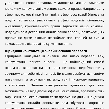
у вирішенні свого питання. У адвоката можна замовити
юридичну консультацію у різних галузях права. Наприклад, у
сфері нерухомості при її купівлі, у сфері реєстрації бізнесу та
поділу частин між учасниками, у сфері податків, сімейного,
житлового, кримінального права. Адвокати нашої компанії
нададуть вам детальний аналіз вашої справи, розкажуть, як
правильно діяти, скільки це займає час, грошей та сил, а
також дадуть відповіді на супутні питання.
Юридичні консультації онлайн: основні переваги
Юридична консультація онлайн має низку переваг. Так,
консультація юриста онлайн – це найшвидший спосіб
отримати відповіді на всі
в
аші питання, перебуваючи у
зручному для себе місці та часі. Ви можете займатися своїми
питаннями та отримати як усну, так і письмову юридичну
консультацію. Онлайн консультація адвоката дає
в
ам
можливість, не відвідуючи офіс нашої компанії, зрозуміти суть
вирішення
в
ашого питання та як правильно діяти. Юридична
консультація онлайн допоможе
в
ам збудувати дорожню
карту для правильного вирішення питання. Також наш юрист