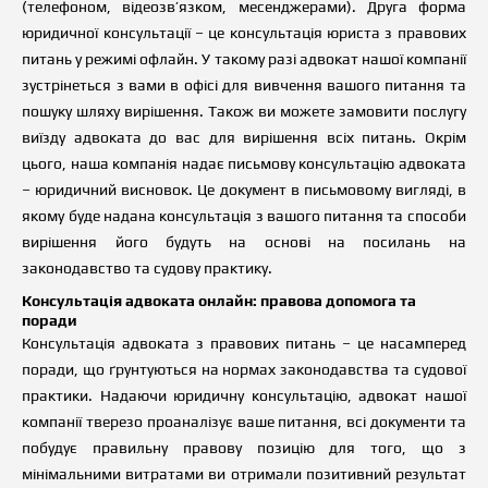
(телефоном, відеозв’язком, месенджерами). Друга форма
юридичної консультації – це консультація юриста з правових
питань у режимі офлайн. У такому разі адвокат нашої компанії
зустрінеться з вами в офісі для вивчення вашого питання та
пошуку шляху вирішення. Також ви можете замовити послугу
виїзду адвоката до вас для вирішення всіх питань. Окрім
цього, наша компанія надає письмову консультацію адвоката
– юридичний висновок. Це документ в письмовому вигляді, в
якому буде надана консультація з вашого питання та способи
вирішення його будуть на основі на посилань на
законодавство та судову практику.
Консультація адвоката
онлайн
: правова допомога та
поради
Консультація адвоката з правових питань – це насамперед
поради, що ґрунтуються на нормах законодавства та судової
практики. Надаючи юридичну консультацію, адвокат нашої
компанії тверезо проаналізує
в
аше питання, всі документи та
побудує правильну правову позицію для того, що з
мінімальними витратами ви отримали позитивний результат