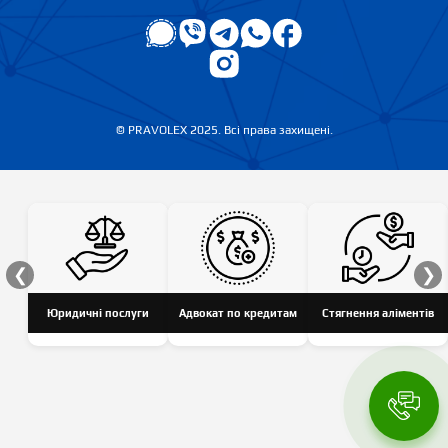
© PRAVOLEX 2025. Всі права захищені.
❮
❯
Юридичні послуги
Адвокат по кредитам
Стягнення аліментів