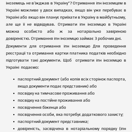
іноземець не в’їжджав в Україну”? Отримання іпн іноземцем в
Україні можливе у двох випадках, якщо він уже перебуває в
Україні або якщо він планує приїхати в Україну в майбутньому,
але ще її не відвідував. Отримати іпн іноземцю в Україні
можна особисто або ж за нотаріально завіреною
довіреністю. Отримання іпн іноземцю займає 3 робочих дні.
Документи для отримання іпн іноземцю Для проведення
реєстрації та отримання картки платника податків необхідно
підготувати такі документи. Щоб отримати іпн іноземцю в
Україні подаємо:
паспортний документ (або копія всіх сторінок паспорта,
якщо документи подає представник) або
посвідку на тимчасове проживання або
посвідку на постійне проживання або
посвідчення біженця або
посвідчення особи, яка потребує додаткового захисту;
паспортний документ представника;
довіреність, засвідчена в нотаріальному порядку (іпн