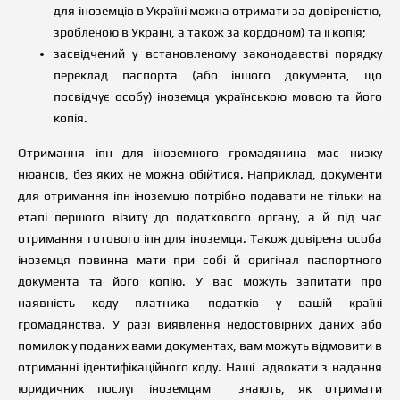
для іноземців в Україні можна отримати за довіреністю,
зробленою в Україні, а також за кордоном) та її копія;
засвідчений у встановленому законодавстві порядку
переклад паспорта (або іншого документа, що
посвідчує особу) іноземця українською мовою та його
копія.
Отримання іпн для іноземного громадянина має низку
нюансів, без яких не можна обійтися. Наприклад, документи
для отримання іпн іноземцю потрібно подавати не тільки на
етапі першого візиту до податкового органу, а й під час
отримання готового іпн для іноземця. Також довірена особа
іноземця повинна мати при собі й оригінал паспортного
документа та його копію. У вас можуть запитати про
наявність коду платника податків у вашій країні
громадянства. У разі виявлення недостовірних даних або
помилок у поданих вами документах, вам можуть відмовити в
отриманні ідентифікаційного коду. Наші адвокати з надання
юридичних послуг іноземцям знають, як отримати